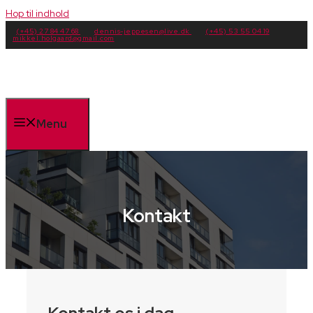
Hop til indhold
(+45) 27 84 47 68
dennis-jeppesen@live.dk
(+45) 53 55 04 19
mikkel.holgaard@gmail.com
Menu
Kontakt