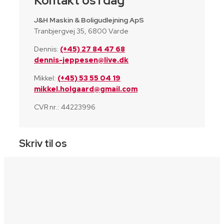
Kontakt os i dag
J&H Maskin & Boligudlejning ApS
Tranbjergvej 35, 6800 Varde
Dennis:
(+45) 27 84 47 68
dennis-jeppesen@live.dk
Mikkel:
(+45) 53 55 04 19
mikkel.holgaard@gmail.com
CVR nr.: 44223996
Skriv til os