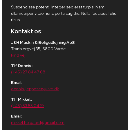
Suspendisse potenti. Integer sed erat turpis. Nam
ullamcorper vitae nunc porta sagittis. Nulla faucibus felis
risus.
Kontakt os
J&H Maskin & Boligudlejning ApS
Tranbjergvej 35, 6800 Varde
Find vej
Tlf Dennis.:
(+45) 27 84 47 68
Email:
dennis-jeppesen@live.dk
Tlf Mikkel.:
(+45) 53 55 04 19
Email:
mikkel.holgaard@gmail.com