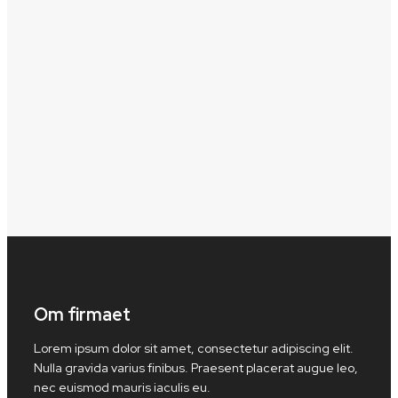
Om firmaet
Lorem ipsum dolor sit amet, consectetur adipiscing elit.
Nulla gravida varius finibus. Praesent placerat augue leo,
nec euismod mauris iaculis eu.