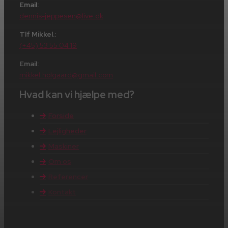
Email:
dennis-jeppesen@live.dk
Tlf Mikkel.:
(+45) 53 55 04 19
Email:
mikkel.holgaard@gmail.com
Hvad kan vi hjælpe med?
Forside
Lejligheder
Maskiner
Om os
Referencer
Kontakt