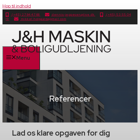
Hop til indhold
(+45) 27 84 47 68
dennis-jeppesen@live.dk
(+45) 53 55 04
19
mikkel.holgaard@gmail.com
Menu
Referencer
Lad os klare opgaven for dig