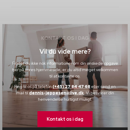
KONTAKT OS I DAG
Vil du vide mere?
Finder du ikke nok informationer om din ønskede opgave
her på vores hjemmeside, er du altid meget velkommen
til at kontakte os.
Ring til os på telefon
(+45) 27 84 47 68
eller send en
mail til
dennis-jeppesen@live.dk
. Vi besvarer din
henvendelse hurtigst muligt.
Kontakt os i dag