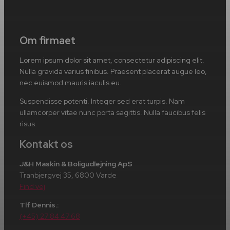
Om firmaet
Lorem ipsum dolor sit amet, consectetur adipiscing elit.
Nulla gravida varius finibus. Praesent placerat augue leo,
nec euismod mauris iaculis eu.
Suspendisse potenti. Integer sed erat turpis. Nam
ullamcorper vitae nunc porta sagittis. Nulla faucibus felis
risus.
Kontakt os
J&H Maskin & Boligudlejning ApS
Tranbjergvej 35, 6800 Varde
Find vej
Tlf Dennis.:
(+45) 27 84 47 68